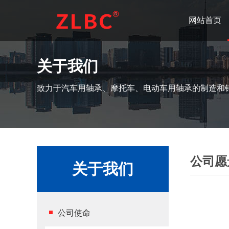
网站首页
关于我们
致力于汽车用轴承、摩托车、电动车用轴承的制造和
公司愿
关于我们
公司使命