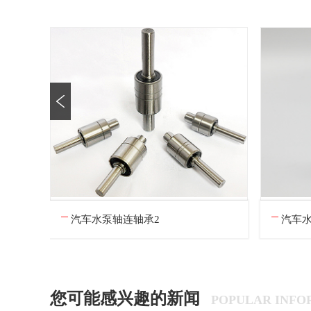
汽车水泵轴连轴承3
汽
您可能感兴趣的新闻
POPULAR INFO