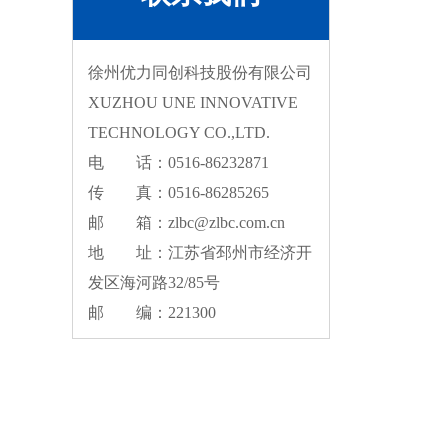
徐州优力同创科技股份有限公司
XUZHOU UNE INNOVATIVE
TECHNOLOGY CO.,LTD.
电 话：0516-86232871
传 真：0516-86285265
邮 箱：zlbc@zlbc.com.cn
地 址：江苏省邳州市经济开
发区海河路32/85号
邮 编：221300