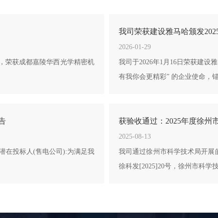
我司荣获建设雅马哈颁发202
2026-01-29
，荣获成都嘉陵华西光学精密机
我司于2026年1月16日荣获建设
有我你会更精彩” 的企业使命，锚
告
获验收通过：2025年度徐
2025-08-13
潜在投标人(售电公司):为满足我
我司通过徐州市科学技术局开展的
徐科发[2025]20号，徐州市科学技