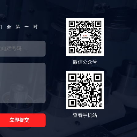
们会第一时
微信公众号
查看手机站