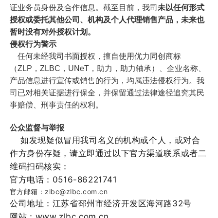
证业务员身份及合作信息。截至目前，我司
未以任何形式
授权或委托其他公司、机构及个人代理销售
产品
，
未来也
暂时没有对外授权计划
‌。
侵权行为警示
任何未经
我司书面授权，擅自使用优力同创商
标
（
ZLP
，
ZLBC
，UNeT
，
助力，助力轴承
）
、
企业名称、
产品信息进行宣传或销售的行为，均属违法侵权行为。我
司已对相关证据进行保全，并保留通过法律途径追究其民
事赔偿、刑事责任的权利。
公众监督与举报
如发现疑似冒用我司名义的机构或个人，或对合
作方身份存疑，请立即通过以下官方渠道联系
或者二
维码扫码
核实：
官方电话：
0516-86221741‌
官方邮箱：
zlbc
@
zlbc.com.cn
公司地址：
江苏省邳州市经济开发区海河路
32
号
网站：
www.zlbc.com.cn