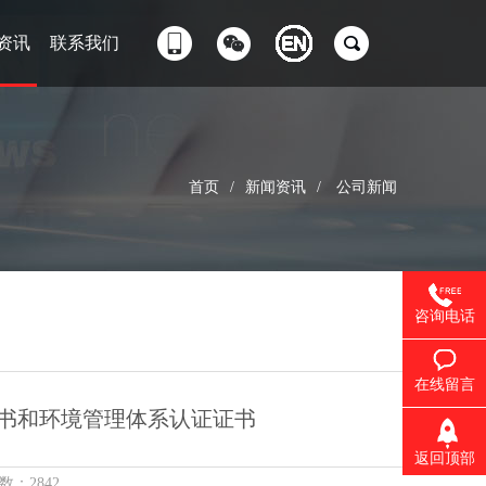
资讯
联系我们
首页
/
新闻资讯
/
公司新闻
咨询电话
在线留言
书和环境管理体系认证证书
返回顶部
数：2842