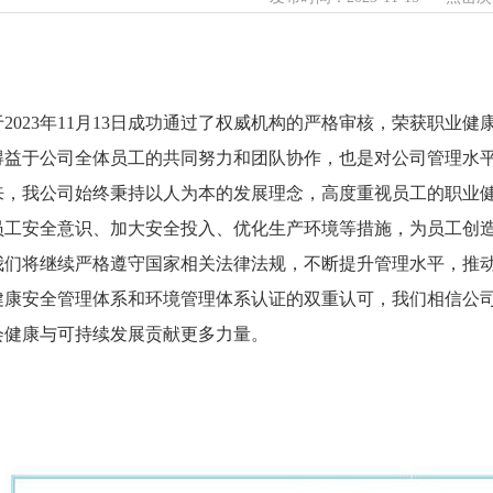
023年11月13日成功通过了权威机构的严格审核，荣获职业
得益于公司全体员工的共同努力和团队协作，也是对公司管理水
，我公司始终秉持以人为本的发展理念，高度重视员工的职业健
员工安全意识、加大安全投入、优化生产环境等措施，为员工创
们将继续严格遵守国家相关法律法规，不断提升管理水平，推动
健康安全管理体系和环境管理体系认证的双重认可，我们相信公
会健康与可持续发展贡献更多力量。