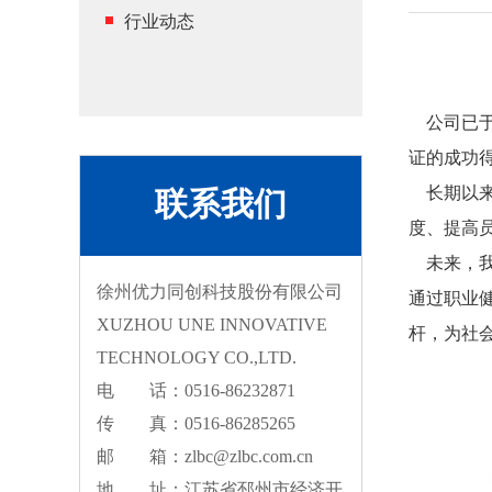
行业动态
公司已于2
证的成功
长期以来
联系我们
度、提高
未来，我
徐州优力同创科技股份有限公司
通过职业
XUZHOU UNE INNOVATIVE
杆，为社
TECHNOLOGY CO.,LTD.
电 话：0516-86232871
传 真：0516-86285265
邮 箱：zlbc@zlbc.com.cn
地 址：江苏省邳州市经济开