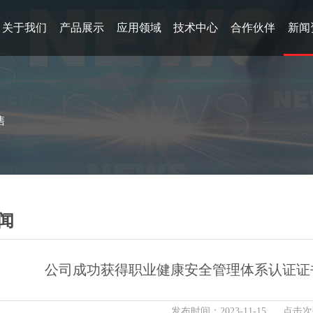
关于我们
产品展示
应用领域
技术中心
合作伙伴
新闻
售
闻
公司成功获得职业健康安全管理体系认证证
发布时间：2023-11-15 点击次