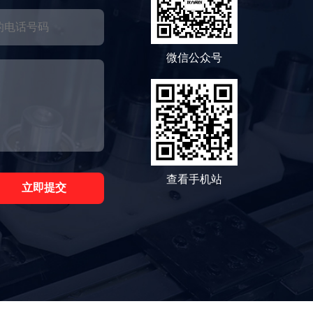
微信公众号
查看手机站