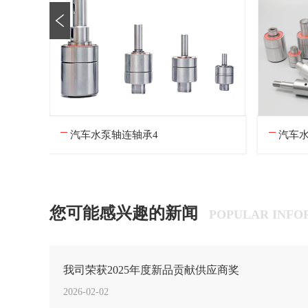
汽车水泵轴连轴承4
汽车水
您可能感兴趣的新闻
POPULAR INFO
我司荣获2025年度新品贡献供应商奖
2026-02-02