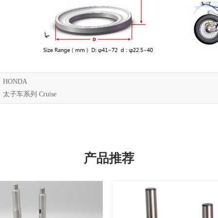
：
HONDA
：
太子车系列 Cruise
产品推荐