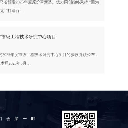
雅马哈颁发2025年度原价革新奖。优力同创始终秉持 “因为
定 “打造百…
州市市级工程技术研究中心项目
2025年度市级工程技术研究中心项目的验收并获公布，
术局2025年8月…
们会第一时