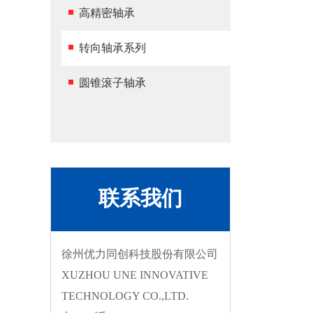
高精密轴承
转向轴承系列
圆锥滚子轴承
联系我们
徐州优力同创科技股份有限公司
XUZHOU UNE INNOVATIVE
TECHNOLOGY CO.,LTD.