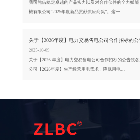
我司凭借稳定卓越的产品实力以及对合作伙伴的全力赋能
械有限公司“2025年度新品贡献供应商奖”。这一…
关于【2026年度】电力交易售电公司合作招标的公
2025-10-09
关于【2026 年度】电力交易售电公司合作招标的公告致各
公司【2026年度】生产经营用电需求，降低用电…