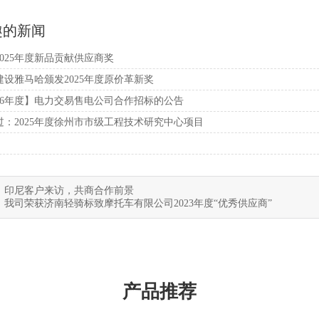
趣的新闻
2025年度新品贡献供应商奖
建设雅马哈颁发2025年度原价革新奖
026年度】电力交易售电公司合作招标的公告
过：2025年度徐州市市级工程技术研究中心项目
：
印尼客户来访，共商合作前景
：
我司荣获济南轻骑标致摩托车有限公司2023年度“优秀供应商”
产品推荐