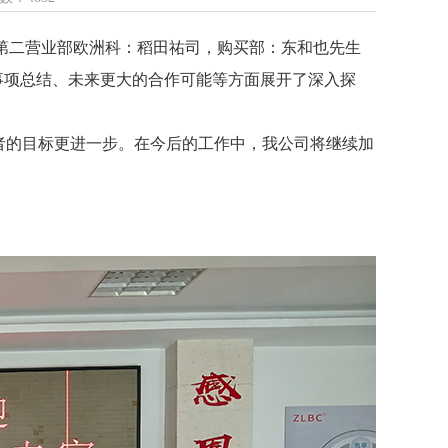
，第二营业部欧洲科：稻田祐司，购买部：东和也先生
事项总结、未来更大的合作可能等方面展开了深入探
者的目标更进一步。在今后的工作中，我公司将继续加