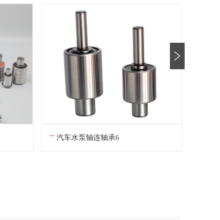
汽车水泵轴连轴承6
汽车