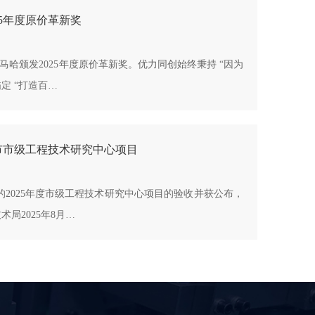
5年度原价革新奖
雅马哈颁发2025年度原价革新奖。优力同创始终秉持 “因为
定 “打造百…
州市市级工程技术研究中心项目
2025年度市级工程技术研究中心项目的验收并获公布，
术局2025年8月…