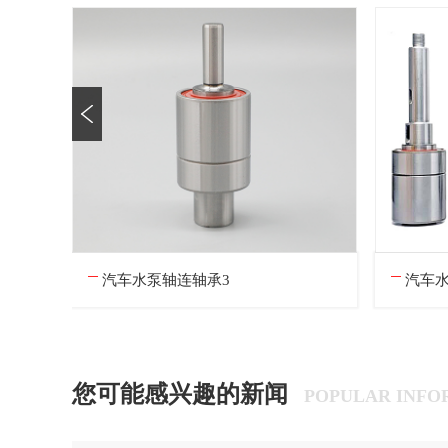
汽车水泵轴连轴承3
汽车水
您可能感兴趣的新闻
POPULAR INFO