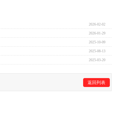
2026-02-02
2026-01-29
2025-10-09
2025-08-13
2025-03-20
返回列表