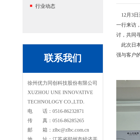
行业动态
12月3
一行来访
讨，共同
此次日本
强与客户
联系我们
徐州优力同创科技股份有限公司
XUZHOU UNE INNOVATIVE
TECHNOLOGY CO.,LTD.
电 话：0516-86232871
传 真：0516-86285265
邮 箱：zlbc@zlbc.com.cn
地 址：江苏省邳州市经济开