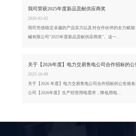
我司荣获2025年度新品贡献供应商奖
2026-02-02
我司凭借稳定卓越的产品实力以及对合作伙伴的全力赋能
械有限公司“2025年度新品贡献供应商奖”。这一…
关于【2026年度】电力交易售电公司合作招标的公
2025-10-09
关于【2026 年度】电力交易售电公司合作招标的公告致各
公司【2026年度】生产经营用电需求，降低用电…